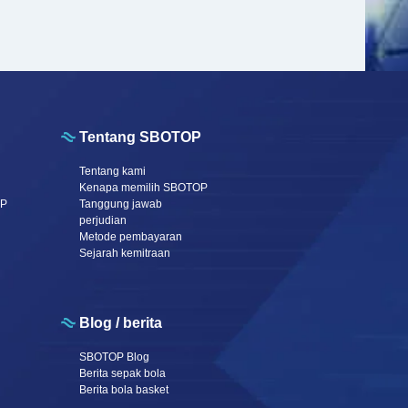
Tentang SBOTOP
Tentang kami
Kenapa memilih SBOTOP
OP
Tanggung jawab
perjudian
Metode pembayaran
Sejarah kemitraan
Blog / berita
SBOTOP Blog
Berita sepak bola
Berita bola basket