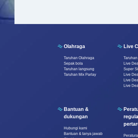
Olahraga
Live 
Taruhan Olahraga
Taruhan
Sepak bola
Live Dea
Taruhan langsung
Super S
Taruhan Mix Parlay
Live Dea
Live Dea
Live Dea
Bantuan &
Perat
dukungan
regula
perta
Hubungi kami
Bantuan & tanya jawab
Peratura