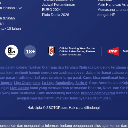
a
Jadwal Pertandingan
Main Handicap Asi
n taruhan Live
EURO 2024
Memasang taruhan
Piala Dunia 2026
dengan HP
n taruhan
an
ntuk 18 tahun
nia dalam bidang
Taruhan Olahraga
dan
Taruhan Olahraga Langsung
terutama d
nggu, kami meliputi hampir semua pertandingan besar dalam berbagai cabang 
n pasar tradisional 1x2 atau taruhan harga pasti. Kamu bisa menikmati bert
 Inggris
,
Liga Champions
,
La Liga
,
Bundesliga
,
Serie A
, Copa America atau Kej
ung di
Live Casino
kami yang menawarkan permainan Bakarat, Rolet, dan Sic B
4/7 yang kami sediakan. Kami mendukung berbagai
metode pembayaran
termasu
pengalaman taruhanmu menjadi lebih nyaman dan mudah.
Hak cipta © SBOTOP.com. Hak cipta dilindungi.
mpulkan dan menganalisa informasi tentang penggunaan situs agar konten dan 