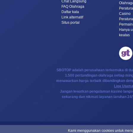
Chat Langsung
Olahrag
FAQ Olahraga
Peratura
Daftar kata
Casino
Link alternatif
Peratura
Situs portal
Permain
Hanya u
keatas
SBOTOP adalah perusahaan terkemuka di du
1.500 pertandingan olahraga setiap mi
menawarkan harga terbaik dibandingkan denga
Liga Utama
Jangan lewatkan pengalaman kasino langs
sekarang dan nikmati layanan taruhan 2
Kami menggunakan cookies untuk mengu